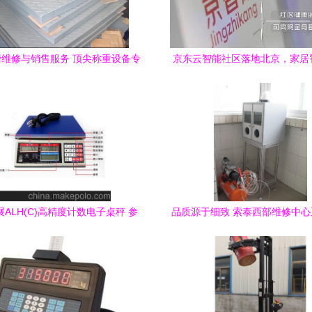
维修与销售服务 顶尖称重设备专
京东云智能社区落地北京，家居
业指南
区智能全面打通
ALH(C)高精度计数电子桌秤 参
品质源于细致 索泰西部维修中
价格、维修、售后及图片全解析