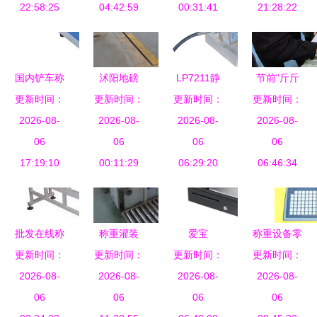
与称重设备
22:58:25
选择背后暗
04:42:59
中国收藏热
00:31:41
21:28:22
价格全解析
藏疗愈火种
线平台的分
析
国内铲车称
沭阳地磅
LP7211静
节前"斤斤
更新时间：
重系统 大
上海鹰衡称
更新时间：
载称重模块
更新时间：
更新时间：
计较" 武汉
成品牌引领
2026-08-
重设备免费
2026-08-
称重设备零
2026-08-
市江岸区开
2026-08-
计量市场新
06
上门，品质
06
售领域的精
06
展计量专项
06
17:19:10
标杆
与价格的双
00:11:29
06:29:20
准之选
06:46:34
检查
重保障
批发在线称
称重灌装
爱宝
称重设备零
重喷印输送
更新时间：
机，为何诚
更新时间：
（AIBAO）
更新时间：
更新时间：
售 精准计
带 高效集
2026-08-
德包装机械
2026-08-
AB4860与
2026-08-
量，赋能高
2026-08-
成与智能升
06
厂是您的优
06
AB-300收
06
效商业运营
06