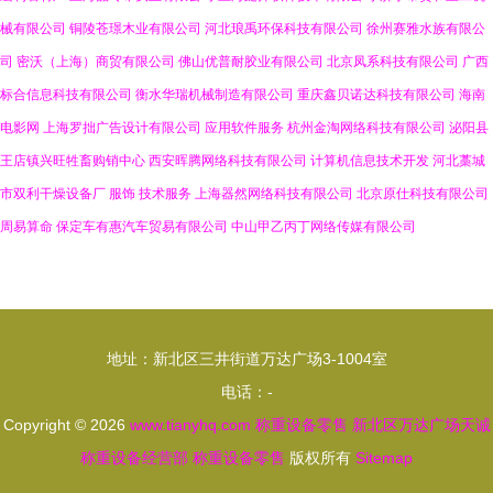
械有限公司
铜陵苍璟木业有限公司
河北琅禹环保科技有限公司
徐州赛雅水族有限公
司
密沃（上海）商贸有限公司
佛山优普耐胶业有限公司
北京凤系科技有限公司
广西
标合信息科技有限公司
衡水华瑞机械制造有限公司
重庆鑫贝诺达科技有限公司
海南
电影网
上海罗拙广告设计有限公司
应用软件服务
杭州金淘网络科技有限公司
泌阳县
王店镇兴旺牲畜购销中心
西安晖腾网络科技有限公司
计算机信息技术开发
河北藁城
市双利干燥设备厂
服饰
技术服务
上海器然网络科技有限公司
北京原仕科技有限公司
周易算命
保定车有惠汽车贸易有限公司
中山甲乙丙丁网络传媒有限公司
地址：新北区三井街道万达广场3-1004室
电话：-
Copyright © 2026
www.tianyhq.com
称重设备零售
新北区万达广场天诚
称重设备经营部
称重设备零售
版权所有
Sitemap