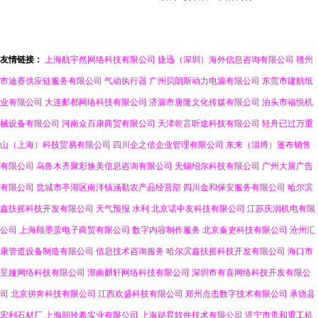
友情链接：
上海航宇然网络科技有限公司
捷迅（深圳）海外信息咨询有限公司
赣州
市迪赛供应链服务有限公司
气动执行器
广州贝朗斯动力电源有限公司
东莞市建航纸
业有限公司
大连邮都网络科技有限公司
济源市唐隆文化传媒有限公司
泊头市福悦机
械设备有限公司
河南众百康商贸有限公司
天津乾言昕途科技有限公司
轻舟已过万重
山（上海）科技贸易有限公司
四川企之信企业管理有限公司
东来（淄博）篷布销售
有限公司
乌鲁木齐聚彩焕美信息咨询有限公司
无锡绍尔科技有限公司
广州大展广告
有限公司
盐城市亭湖区南洋镇涵勒农产品经营部
四川金和保安服务有限公司
哈尔滨
鑫扶摇科技开发有限公司
天气预报
水利
北京话中友科技有限公司
江苏庆润机电有限
公司
上海顾墨萤电子商贸有限公司
数字内容制作服务
北京秦吏科技有限公司
沧州汇
康管道设备制造有限公司
信息技术咨询服务
哈尔滨鑫扶摇科技开发有限公司
海口市
呈娅网络科技有限公司
湖南麒轩网络科技有限公司
深圳市有喜网络科技开发有限公
司
北京拼奔科技有限公司
江西欢盛科技有限公司
郑州点击数字技术有限公司
承德县
宏利石材厂
上海韶玲希实业有限公司
上海跶昇软件技术有限公司
济宁市贵和重工机