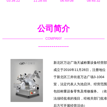
级优选方案
03:34:22
11:28:55
选？
款机 赋能
06:49:08
08:45:32
智慧零售的
支付与称重
解决方案
公司简介
COMPANY
----------------
新北区万达广场天诚称重设备经营部
成立于2016年11月28日，注册地位
于新北区三井街道万达广场3-1004
室，法定代表人为池启洋。经营范围
包括称重设备零售及维修服务。（依
法须经批准的项目，经相关部门批准
后方可开展经营活动）