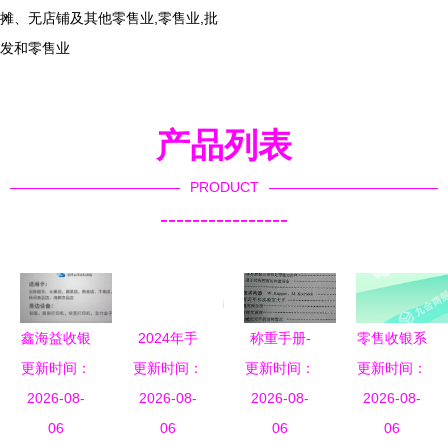
摊、无店铺及其他零售业,零售业,批
发和零售业
产品列表
PRODUCT
----------------
鑫海益收银
2024年手
称重手册-
零售收银系
源头商家莆
更新时间：
术机器人创
更新时间：
零售环节经
更新时间：
统申请指南
更新时间：
田慧选 点
2026-08-
新十大力量
2026-08-
销商的经营
2026-08-
硬件、软件
2026-08-
餐收银软件
06
器械之家的
06
指南 基于
06
与成本真相
06