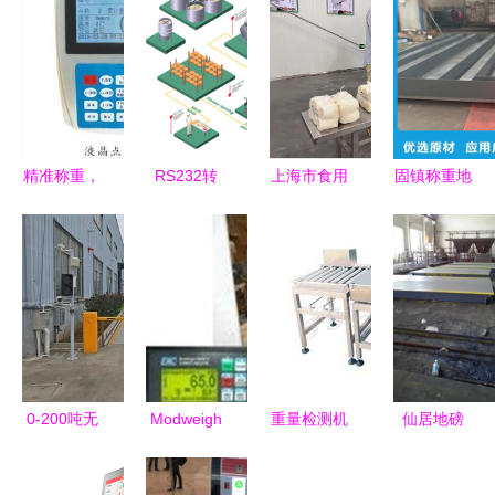
精准称重，
RS232转
上海市食用
固镇称重地
效率保障
Profinet拓
菌产业技术
磅与称重设
榆树、德
扑图在称重
体系专家组
备零售 精
惠、农安三
设备零售中
赴海宁华绿
准计量，高
地装载机电
的应用与实
生物开展金
效服务
子秤的专业
施指南
针菇保鲜标
选购指南
准SOP规程
示范对接，
0-200吨无
Modweigh
重量检测机
仙居地磅
聚焦称重设
人看守电子
称重设备
精准称重设
浙江地磅产
备零售环节
地磅零售指
零售行业的
备零售指南
业中不可或