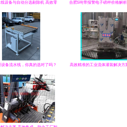
线设备与自动分选剔除机 高效零
合肥5吨带报警电子磅秤价格解
售称重解决方案
衡直销选购指南
重设备流水线，你真的选对了吗？
高效精准的工业流体灌装解决方
—从零售视角看称重设备选购
200L大铁桶/吨桶灌装设