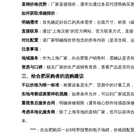
直销价格优势
：厂家直接报价，通常比通过多层代理商购买
如何获取准确报价
：
明确需求
：首先确定好自己的具体需求：台面尺寸、材质（碳
直接联系
：通过“上海汉衡”的官方网站、官方联系方式，直
对比配置
：请厂家明确报价所包含的所有内容（是否含税、
注意事项
：
地域服务
：作为上海厂家，向合肥客户销售时，需确认是否
资质与口碑
：核实厂家的生产或销售资质，查看产品是否符
三、给合肥采购者的选购建议
不以价格为唯一标准
：称重设备是生产、贸易中的计量工具
实地考察或索要样机视频
：如果条件允许，可以到厂家或其
重视售后服务合同
：明确保修期限（通常核心部件传感器保修
考虑本地化服务商
：除了上海等地的直销厂家，也可以咨询
本。
****：在合肥购买一台5吨带报警的电子地磅，价格因