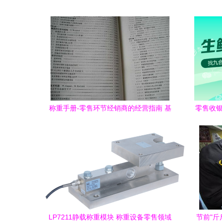
称重手册-零售环节经销商的经营指南 基
零售收银
于中国收藏热线平台的分析
LP7211静载称重模块 称重设备零售领域
节前"斤