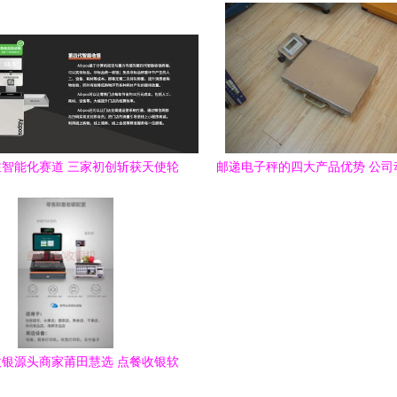
智能化赛道 三家初创斩获天使轮
邮递电子秤的四大产品优势 公司
，赋能矿区、零售与社交大数据
台之衡称重设备
银源头商家莆田慧选 点餐收银软
件与称重设备价格全解析