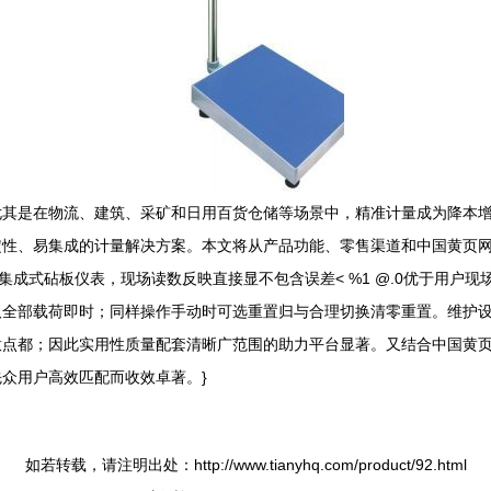
其是在物流、建筑、采矿和日用百货仓储等场景中，精准计量成为降本增
定性、易集成的计量解决方案。本文将从产品功能、零售渠道和中国黄页
集成式砧板仪表，现场读数反映直接显不包含误差< %1 @.0优于用户现
取全部载荷即时；同样操作手动时可选重置归与合理切换清零重置。维护
意点都；因此实用性质量配套清晰广范围的助力平台显著。又结合中国黄
众用户高效匹配而收效卓著。}
如若转载，请注明出处：http://www.tianyhq.com/product/92.html