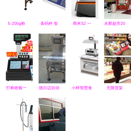
5-200g称
条码秤 智
商米S2 一
永辉超市20
重设备零售
能化称重设
体化智能收
周年“民生
精准称量，
备在零售行
银解决方
潮市”快闪
助力高效工
业的应用与
案，助力水
登陆上海金
作与生活
优势
果生鲜零售
山万达，称
高效运营
重设备零售
彰显服务创
新
打称收银一
德尔迈自动
小样智慧食
无限货架
体机 称重
化科技 一
堂 智能取
称重设备零
设备零售新
站式精密称
餐台与称重
售业的创新
纪元，赋能
重检测与分
设备零售解
与机遇
智慧商业
选解决方案
决方案