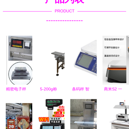
PRODUCT
----------------
精密电子秤
5-200g称
条码秤 智
商米S2 一
选购指南
重设备零售
能化称重设
体化智能收
探寻苏州与
精准称量，
备在零售行
银解决方
张家港的优
助力高效工
业的应用与
案，助力水
质厂家与
作与生活
优势
果生鲜零售