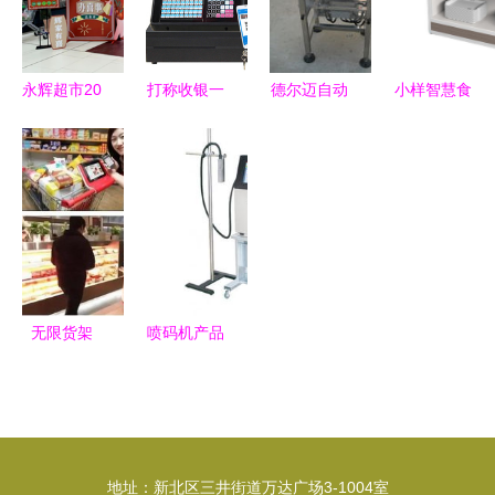
30kg/0.1g
高效运营
高精度设备
永辉超市20
打称收银一
德尔迈自动
小样智慧食
周年“民生
体机 称重
化科技 一
堂 智能取
潮市”快闪
设备零售新
站式精密称
餐台与称重
登陆上海金
纪元，赋能
重检测与分
设备零售解
山万达，称
智慧商业
选解决方案
决方案
重设备零售
彰显服务创
新
无限货架
喷码机产品
称重设备零
列表第57页
售业的创新
——搭配称
与机遇
重设备零
售，提升生
地址：新北区三井街道万达广场3-1004室