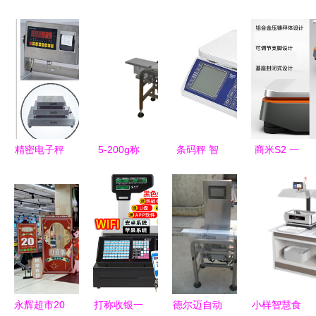
精密电子秤
5-200g称
条码秤 智
商米S2 一
选购指南
重设备零售
能化称重设
体化智能收
探寻苏州与
精准称量，
备在零售行
银解决方
张家港的优
助力高效工
业的应用与
案，助力水
质厂家与
作与生活
优势
果生鲜零售
30kg/0.1g
高效运营
高精度设备
永辉超市20
打称收银一
德尔迈自动
小样智慧食