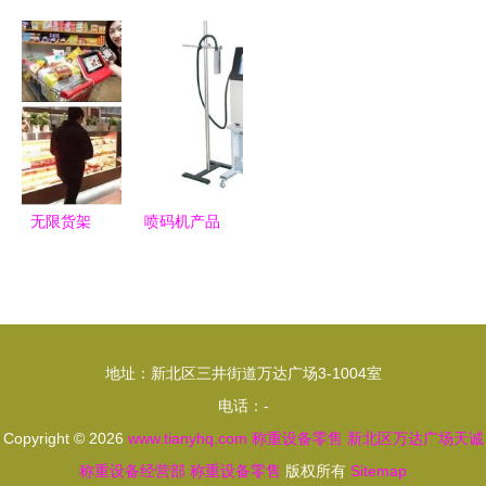
周年“民生
体机 称重
化科技 一
堂 智能取
潮市”快闪
设备零售新
站式精密称
餐台与称重
登陆上海金
纪元，赋能
重检测与分
设备零售解
山万达，称
智慧商业
选解决方案
决方案
重设备零售
彰显服务创
新
无限货架
喷码机产品
称重设备零
列表第57页
售业的创新
——搭配称
与机遇
重设备零
售，提升生
地址：新北区三井街道万达广场3-1004室
产线效率
电话：-
Copyright © 2026
www.tianyhq.com
称重设备零售
新北区万达广场天诚
称重设备经营部
称重设备零售
版权所有
Sitemap